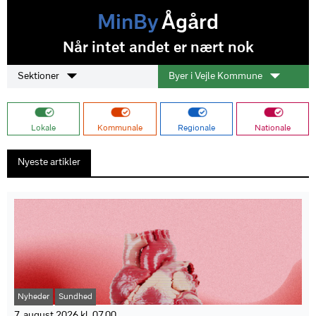
MinBy
Ågård
Når intet andet er nært nok
Sektioner
Byer i Vejle Kommune
Lokale
Kommunale
Regionale
Nationale
Nyeste artikler
Nyheder
Sundhed
7. august 2026 kl. 07.00